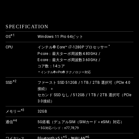
SPECIFICATION
※1
OS
Windows 11 Pro 64ビット
＊
CPU
インテル® Core™ i7-1280P プロセッサー
P-core：最大ターボ周波数4.80GHz /
E-core：最大ターボ周波数3.60GHz /
コア数：14コア
＊インテル® vPro® テクノロジー対応
※2
SSD
ファースト SSD 512GB / 1TB / 2TB 選択可（PCIe 4.0
接続） ＋
セカンド SSD なし / 512GB / 1TB / 2TB 選択可（PCIe
3.0接続）
※3
メモリー
32GB
※4
通信
5G搭載（デュアルSIM（SIMカード＋eSIM）対応）
＊5G対応バンド：n77,78,79
※5
※6
ワイヤレス
Bluetooth v5.1
・無線LAN