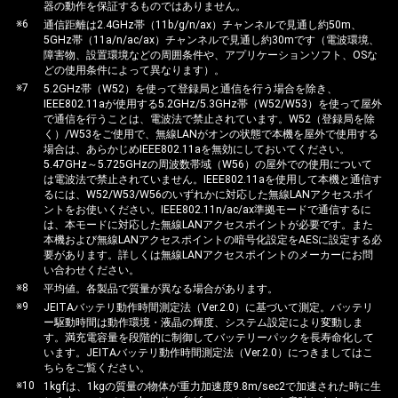
器の動作を保証するものではありません。
※6
通信距離は2.4GHz帯（11b/g/n/ax）チャンネルで見通し約50m、
5GHz帯（11a/n/ac/ax）チャンネルで見通し約30mです（電波環境、
障害物、設置環境などの周囲条件や、アプリケーションソフト、OSな
どの使用条件によって異なります）。
※7
5.2GHz帯（W52）を使って登録局と通信を行う場合を除き、
IEEE802.11aが使用する5.2GHz/5.3GHz帯（W52/W53）を使って屋外
で通信を行うことは、電波法で禁止されています。W52（登録局を除
く）/W53をご使用で、無線LANがオンの状態で本機を屋外で使用する
場合は、あらかじめIEEE802.11aを無効にしておいてください。
5.47GHz～5.725GHzの周波数帯域（W56）の屋外での使用について
は電波法で禁止されていません。IEEE802.11aを使用して本機と通信す
るには、W52/W53/W56のいずれかに対応した無線LANアクセスポイ
ントをお使いください。IEEE802.11n/ac/ax準拠モードで通信するに
は、本モードに対応した無線LANアクセスポイントが必要です。また
本機および無線LANアクセスポイントの暗号化設定をAESに設定する必
要があります。詳しくは無線LANアクセスポイントのメーカーにお問
い合わせください。
※8
平均値。各製品で質量が異なる場合があります。
※9
JEITAバッテリ動作時間測定法（Ver.2.0）に基づいて測定。バッテリ
ー駆動時間は動作環境・液晶の輝度、システム設定により変動しま
す。満充電容量を段階的に制御してバッテリーパックを長寿命化して
います。JEITAバッテリ動作時間測定法（Ver.2.0）につきましてはこ
ちらをご覧ください。
※10
1kgfは、1kgの質量の物体が重力加速度9.8m/sec2で加速された時に生