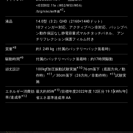
<IEEE802.11a（W52/W53/W56）
※7
/b/g/n/ac/ax準拠
>
液晶
14.0型（3:2）QHD（2160×1440ドット）
10フィンガー対応、アクティブペン非対応、パッシブペ
ン動作保証なし静電容量式マルチタッチパネル、
アン
チリフレクション保護フィルム付き
※8
質量
約1.249 kg（付属のバッテリーパック装着時）
※9
駆動時間
付属のバッテリーパック装着時：約17時間駆動
※10
頑丈設計
100kgf加圧振動試験実施
76cm落下（底面方向／動
※11
※11
作時）
／30cm落下（26方向／非動作時）
試験実
施
※13
エネルギー消費効
最大約85W
/目標年度2022年度 12区分 19.1[kWh/年]
※12
率/達成率
省エネ基準達成率 AA