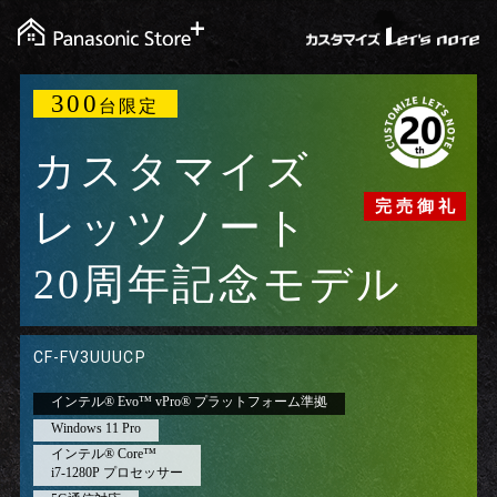
300
台限定
カスタマイズ
完 売 御 礼
レッツノート
20周年記念モデル
CF-FV3UUUCP
インテル® Evo™ vPro® プラットフォーム準拠
Windows 11 Pro
インテル® Core™
i7-1280P プロセッサー