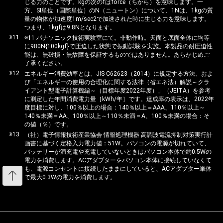
じる力のことです。kgの次のfはforce（ちから）を意味します。一
方、SI単位（国際単位）のN（ニュートン）について、1Nは、1kgの質
量の物体が加速度1m/sec2で加速された時に生じる力を意味します。
つまり、1kgfは9.8Nとなります。
※11
※11 パナソニック技術実験室にて。非動作時。天面と底面全体に均等
に980N{100kgf}で圧迫した状態で振動試験を実施。本製品の耐圧迫性
能は、無破損・無故障を保証するものではありません。あらかじめご
了承ください。
※12
エネルギー消費効率とは、JIS C62623（2014）に規定する方法、およ
び「エネルギーの使用の合理化に関する法律（省エネ法）解説～クラ
イアント型電子計算機編～（目標年度2022年度）」（JEITA）を参考
に測定した年間消費電力量［kWh/年］です。達成率の表示は、2022年
度目標に対し、100％以上の場合：140％以上＝AAA、110％以上～
140％未満＝AA、100％以上～110％未満＝A、100％未満の場合：そ
の値（％）です。
※13
（社）電子情報技術産業協会 情報処理機器 高調波電流抑制対策実行計
画書に基づく定格入力電力値：51W。パソコンの電源が切れていて、
バッテリーが満充電や充電していないときはパソコン本体で約0.5Wの
電力を消費します。ACアダプターをパソコン本体に接続していなくて
も、電源コンセントに接続したままにしていると、ACアダプター単体
で最大0.3Wの電力を消費します。