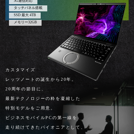
5G通信対応
タッチパネル搭載
SSD 最大 4TB
メモリー32GB
カスタマイズ
レッツノートの誕生から20年。
20周年の節目に、
最新テクノロジーの粋を凝縮した
特別モデルをご用意。
ビジネスモバイルPCの第一線を
走り続けてきたパイオニアとして、