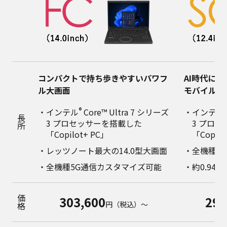
コンパクトで持ち歩きやすいパワフ
AI時代に
ル大画面
モバイル
®
・インテル
Core™ Ultra 7 シリーズ
・インテル
長所
3 プロセッサーを搭載した
3 プロ
「Copilot+ PC」
「Copilo
・レッツノート最大の14.0型大画面
・全機種5
・全機種5G通信カスタマイズ可能
・約0.94
303,600
298
価格
円（税込）～