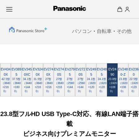
パソコン
・
自転車
・
その他
EV434
EV389
EV345
EV324
EV274
EV274
EV279
EV272
EV249
EV248
EV24
EV248
EV236
0X
5
0XC
0X
0X
0S
5
0S
5
5
90
0-Z
0
42.5型
37.5型
34.1型
31.5型
27型
27型
27型
27型
24.1型
24.1型
23.8型
23.8型
22.5型
（3840
（3840
（3440
（3840
（3840
（3840
（2560
（2560
（1920
（1920
（1920
（1920
（1920
×216
×160
×144
×216
×216
×216
×144
×144
×120
×120
×108
×108
×120
0）
0）
0）
0）
0）
0）
0）
0）
0）
0）
0）
0）
0）
23.8型フルHD USB Type-C対応、有線LAN端子搭
載
ビジネス向けプレミアムモニター