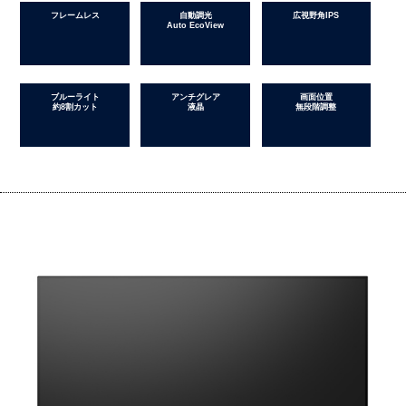
フレームレス
自動調光
広視野角IPS
Auto EcoView
ブルーライト
アンチグレア
画面位置
約8割カット
液晶
無段階調整