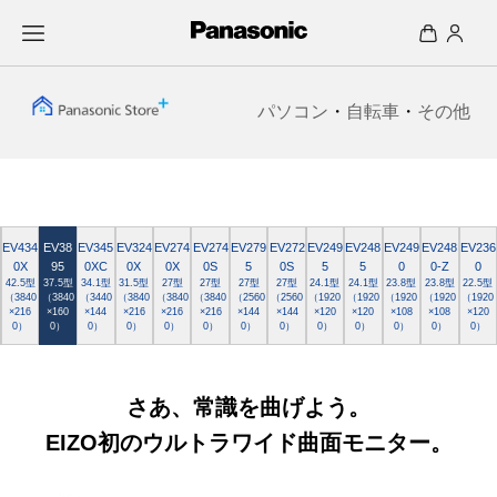
パソコン
・
自転車
・
その他
EV434
EV38
EV345
EV324
EV274
EV274
EV279
EV272
EV249
EV248
EV249
EV248
EV236
0X
95
0XC
0X
0X
0S
5
0S
5
5
0
0-Z
0
42.5型
37.5型
34.1型
31.5型
27型
27型
27型
27型
24.1型
24.1型
23.8型
23.8型
22.5型
（3840
（3840
（3440
（3840
（3840
（3840
（2560
（2560
（1920
（1920
（1920
（1920
（1920
×216
×160
×144
×216
×216
×216
×144
×144
×120
×120
×108
×108
×120
0）
0）
0）
0）
0）
0）
0）
0）
0）
0）
0）
0）
0）
さあ、常識を曲げよう。
EIZO初のウルトラワイド曲面モニター。