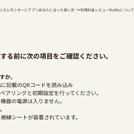
リズムモニターとアプリ
あなたに合った使い方
利用料金
レビュー
RizMoについて
施する前に次の項目をご確認ください。
すか。
に記載のQRコードを読み込み
のペアリングと初期設定を行ってください。
、機器の電源は入りません。
か。
、絶縁シートが装着されています。
」