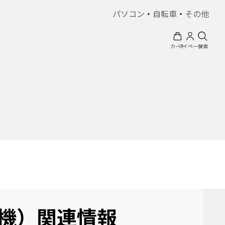
パソコン
・
自転車
・
その他
カート
マイページ
検索
焙煎機）関連情報