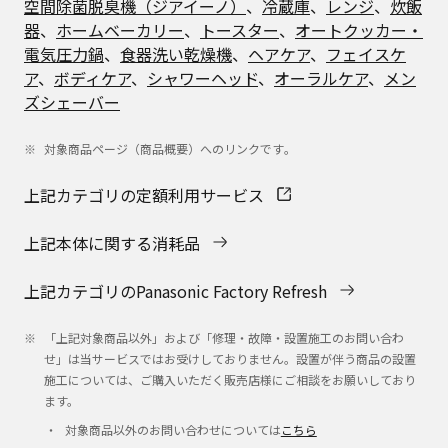
空間除菌脱臭機（ジアイーノ）
、
冷蔵庫
、
レンジ
、
炊飯
器
、
ホームベーカリー
、
トースター
、
オートクッカー・
電気圧力鍋
、
食器洗い乾燥機
、
ヘアケア
、
フェイスケ
ア
、
ボディケア
、
シャワーヘッド
、
オーラルケア
、
メン
ズシェーバー
対象商品ページ（商品概要）へのリンクです​。
上記カテゴリの定額利用サービス
上記本体に関する消耗品
上記カテゴリのPanasonic Factory Refresh
「上記対象商品以外」および「修理・故障・設置施工のお問い合わ
せ」は当サービスではお受けしておりません。設置が伴う商品の設置
施工については、ご購入いただく販売店様にご相談をお願いしており
ます。
対象商品以外のお問い合わせについては
こちら