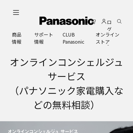
メ
イ
ロ
ン
グ
コ
商品
サポート
CLUB
オンライン
イ
ン
情報
情報
Panasonic
ストア
ン
テ
ン
ツ
オンラインコンシェルジュ
に
ス
サービス
キ
ッ
（パナソニック家電購入な
プ
どの無料相談）