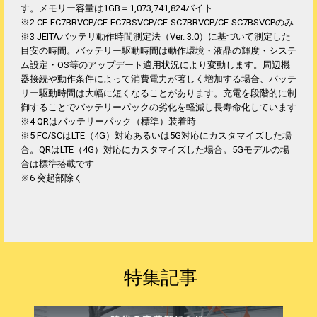
す。メモリー容量は1GB＝1,073,741,824バイト
※2 CF-FC7BRVCP/CF-FC7BSVCP/CF-SC7BRVCP/CF-SC7BSVCPのみ
※3 JEITAバッテリ動作時間測定法（Ver. 3.0）に基づいて測定した
目安の時間。バッテリー駆動時間は動作環境・液晶の輝度・システ
ム設定・OS等のアップデート適用状況により変動します。周辺機
器接続や動作条件によって消費電力が著しく増加する場合、バッテ
リー駆動時間は大幅に短くなることがあります。充電を段階的に制
御することでバッテリーパックの劣化を軽減し長寿命化しています
※4 QRはバッテリーパック（標準）装着時
※5 FC/SCはLTE（4G）対応あるいは5G対応にカスタマイズした場
合。QRはLTE（4G）対応にカスタマイズした場合。5Gモデルの場
合は標準搭載です
※6 突起部除く
特集記事