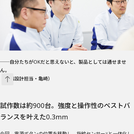
──自分たちがOKだと思えないと、製品としては通せませ
ん。
（機構設計担当・亀崎）
試作数は約900台。強度と操作性のベストバ
ランスを叶えた0.3mm
今回、電源ボタンの位置を移動し、指紋センサー
と一体化し
※