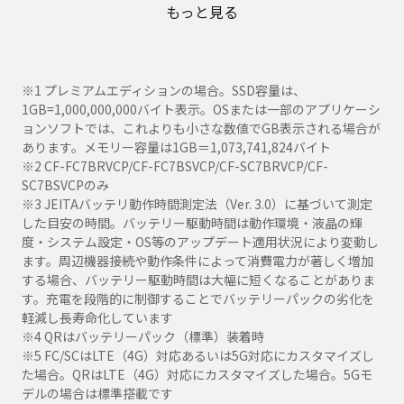
もっと見る
※1 プレミアムエディションの場合。SSD容量は、
1GB=1,000,000,000バイト表示。OSまたは一部のアプリケーシ
ョンソフトでは、これよりも小さな数値でGB表示される場合が
あります。メモリー容量は1GB＝1,073,741,824バイト
※2 CF-FC7BRVCP/CF-FC7BSVCP/CF-SC7BRVCP/CF-
SC7BSVCPのみ
※3 JEITAバッテリ動作時間測定法（Ver. 3.0）に基づいて測定
した目安の時間。バッテリー駆動時間は動作環境・液晶の輝
度・システム設定・OS等のアップデート適用状況により変動し
ます。周辺機器接続や動作条件によって消費電力が著しく増加
する場合、バッテリー駆動時間は大幅に短くなることがありま
す。充電を段階的に制御することでバッテリーパックの劣化を
軽減し長寿命化しています
※4 QRはバッテリーパック（標準）装着時
※5 FC/SCはLTE（4G）対応あるいは5G対応にカスタマイズし
た場合。QRはLTE（4G）対応にカスタマイズした場合。5Gモ
デルの場合は標準搭載です