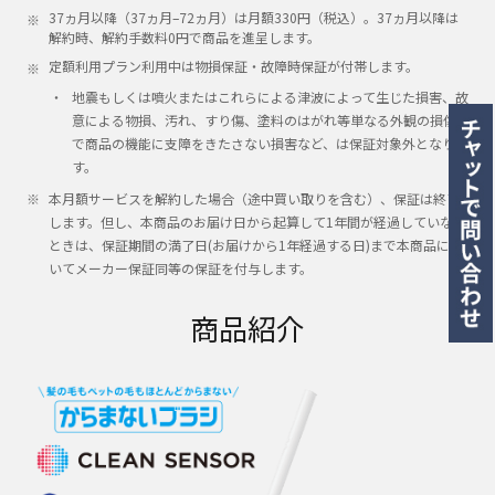
37ヵ月以降（37ヵ月–72ヵ月）は月額330円（税込）。37ヵ月以降は
解約時、解約手数料0円で商品を進呈します。
定額利用プラン利用中は物損保証‧故障時保証が付帯します。
地震もしくは噴⽕またはこれらによる津波によって生じた損害、故
意による物損、汚れ、すり傷、塗料のはがれ等単なる外観の損傷
で商品の機能に支障をきたさない損害など、は保証対象外となりま
す。
本月額サービスを解約した場合（途中買い取りを含む）、保証は終了
します。但し、本商品のお届け日から起算して1年間が経過していない
ときは、保証期間の満了日(お届けから1年経過する日)まで本商品につ
いてメーカー保証同等の保証を付与します。
商品紹介