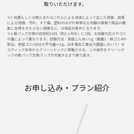
取りいただけます。
※1 地震もしくは噴火またはこれらによる津波によって生じた損害、故意
による物損、汚れ、すり傷、塗料のはがれ等単なる外観の損傷で商品の機
能に支障をきたさない損害など、は保証対象外となります。
※2 紙パック交換の目安約50日（約1ヵ月半）に1回。お部屋の広さやゴミ
の量によって異なります。試験方法：家庭じんあい1g（細塵3：綿ゴミ4の
割合。家庭ゴミ1日分の平均量＝1g。日本電気工業会の調査において）を
スティック本体からクリーンドックに移動させる。この操作をクリーンド
ックの紙パック交換ランプが点滅するまで繰り返す。
お申し込み・プラン紹介