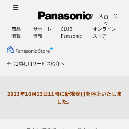
メ
イ
ロ
ン
グ
コ
商品
サポート
CLUB
オンライン
イ
ン
情報
情報
Panasonic
ストア
ン
テ
ン
ツ
に
定額利用サービス紹介へ
ス
キ
ッ
プ
2023年10月13日11時に新規受付を停止いたしま
した。