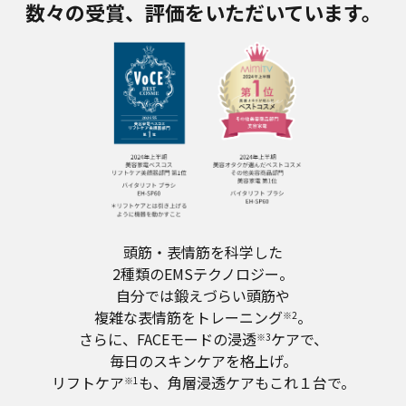
数々の受賞、評価をいただいています。
頭筋・表情筋を科学した
2種類のEMSテクノロジー。
自分では鍛えづらい頭筋や
複雑な表情筋をトレーニング
。
※2
さらに、FACEモードの浸透
ケアで、
※3
毎日のスキンケアを格上げ。
リフトケア
も、角層浸透ケアもこれ１台で。
※1