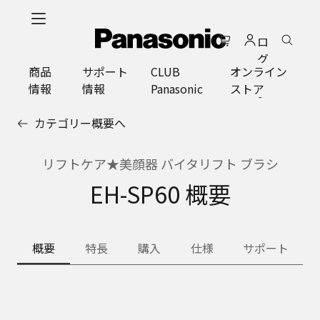
メ
イ
ロ
ン
グ
コ
商品
サポート
CLUB
オンライン
イ
ン
情報
情報
Panasonic
ストア
ン
テ
ン
カテゴリー概要へ
ツ
に
ス
リフトケア★美顔器 バイタリフト ブラシ
キ
EH-SP60 概要
ッ
プ
概要
特長
購入
仕様
サポート