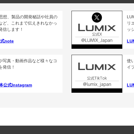
Xの思想、製品の開発秘話や社員の
L
など、これまで伝えきれなかっ
リ
発信します！
ッ
公式note
LU
や写真・動画作品など様々なコ
使
を発信！
イ
本公式Instagram
LU