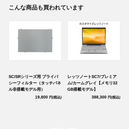
こんな商品も買われています
保証・特別保証
4年保証+4年特別保証プレミアム
ウィルス対策ソフト
ウイルス対策ソフト なし
SC/SRシリーズ用 プライバ
レッツノートSC7/プレミア
シーフィルター（タッチパネ
ム/カームグレイ【メモリ32
ル非搭載モデル用）
GB搭載モデル】
19,800
388,300
込)
円(税込)
円(税込)