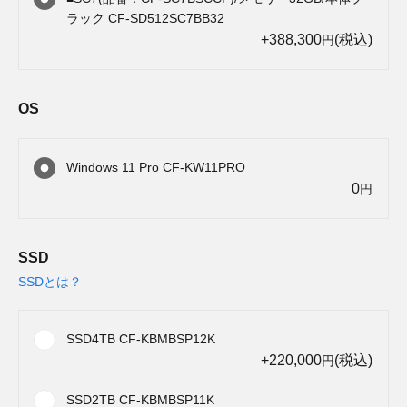
ラック CF-SD512SC7BB32
+388,300
(税込)
円
OS
Windows 11 Pro CF-KW11PRO
0
円
SSD
SSDとは？
SSD4TB CF-KBMBSP12K
+220,000
(税込)
円
SSD2TB CF-KBMBSP11K