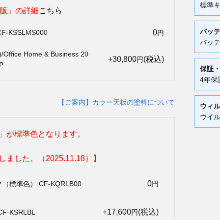
標準
試用版」の詳細
こちら
バッ
0
CF-KSSLMS000
円
バッテ
/Office Home & Business 20
+30,800
(税込)
円
P
保証
4年保
【ご案内】カラー天板の塗料について
ウィ
ウイル
」が標準色となります。
した。（2025.11.18）】
0
標準色） CF-KQRLB00
円
+17,600
(税込)
-KSRLBL
円