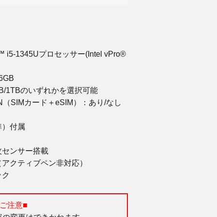
】
i5-1345Uプロセッサー(Intel vPro®
6GB
GB/1TBのいずれかを選択可能
（SIMカード＋eSIM）：あり/なし
準）付属
紋センサー搭載
（アクティブペン非対応）
ック
ご注意■