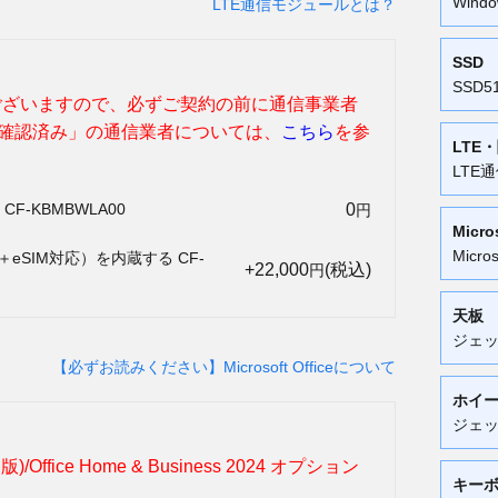
Windo
LTE通信モジュールとは？
SSD
SSD5
もございますので、必ずご契約の前に通信事業者
確認済み」の通信業者については、
こちら
を参
LTE
LTE
0
F-KBMBWLA00
円
Micro
Micr
eSIM対応）を内蔵する CF-
+22,000
(税込)
円
天板
ジェ
【必ずお読みください】Microsoft Officeについて
ホイ
ジェ
か月版)/Office Home & Business 2024 オプション
キー