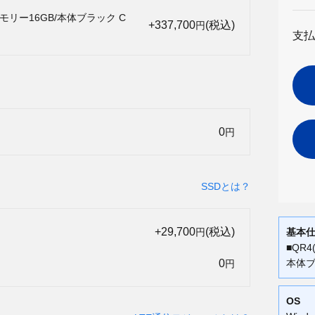
/メモリー16GB/本体ブラック C
+337,700
(税込)
円
支払
0
円
SSDとは？
+29,700
(税込)
円
基本
■QR4
0
本体
円
OS