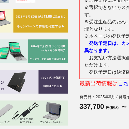
※ご注文後に注文内
※選択できないカス
す。
※受注生産品のため
理となります。
※本ページの発送予
発送予定日は、カ
異なります。
お支払い方法選択画
ただけます。
発送予定日は決済確
最新出荷情報は
こち
発売日：2025年6月 / 発送
337,700
～
円(税込)