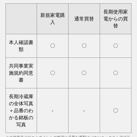
長期使用家
新規家電購
通常買替
電からの買
入
替
本人確認書
〇
〇
〇
類
共同事業実
施規約同意
〇
〇
〇
書
長期冷蔵庫
の全体写真
＋品番のわ
-
-
〇
かる銘板の
写真