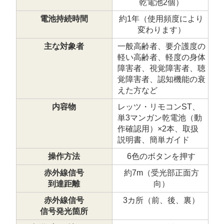
乾電池2個）
電池持続時間
約1年（使用頻度により
変わります）
主な対象者
一般高齢者、要介護度の
軽い高齢者、軽度の身体
障害者、視覚障害者、聴
覚障害者、認知機能の衰
えた方など
内容物
レッツ・リモコン
ST、
単3マンガン乾電池（動
作確認用）×2本、取扱
説明書、簡単ガイド
操作方法
6色のボタンを押す
赤外線信号
約7m（受光部正面方
到達距離
向）
赤外線信号
3カ所（前、後、裏）
信号発光箇所