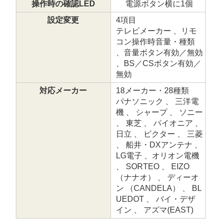
操作時の確認LED
電源ボタン横に1個
設定変更
4項目
テレビメーカー 、リモ
コン操作時音量・種類
、音量ボタン有効／無効
、BS／CSボタン有効／
無効
対応メーカー
18メーカー・28種類
パナソニック 、 三洋電
機 、 シャープ 、 ソニー
、 東芝 、 パイオニア 、
日立 、 ビクター 、 三菱
、 船井・DXアンテナ 、
LG電子 、オリオン電機
、 SORTEO 、 EIZO
（ナナオ） 、 ディーオ
ン （CANDELA） 、 BL
UEDOT 、 バイ・デザ
イン 、 アズマ(EAST)