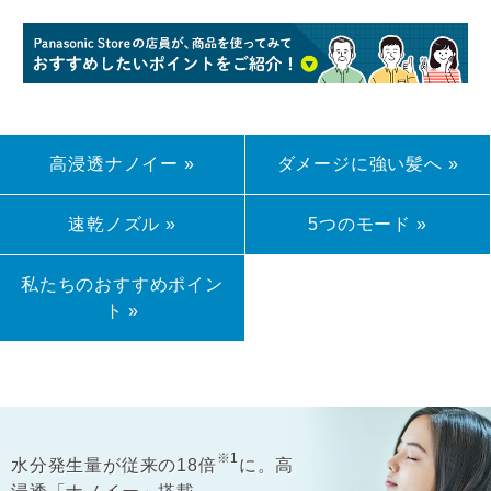
高浸透ナノイー »
ダメージに強い髪へ »
速乾ノズル »
5つのモード »
私たちのおすすめポイン
ト »
※1
水分発生量が従来の18倍
に。高