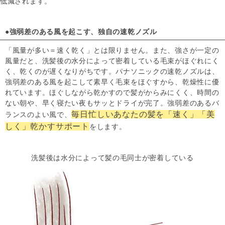
低減されます。
●強弱差のある風を起こす、独自の速乾ノズル
「風量が多い＝速く乾く」とは限りません。また、強さが一定の
風量だと、洗髪後の水分によって密着している毛束がほぐれにく
く、乾くのが遅くなりがちです。パナソニックの速乾ノズルは、
強弱差のある風を起こして素早く毛束をほぐすから、乾燥性に優
れています。ほぐしながら乾かすので髪がからみにくく、時間の
ない朝や、早く寝たい夜もサッとドライが完了。強弱差のあるバ
毎日忙しいあなたの髪を「速く」「美
ランスのよい風で、
しく」乾かすサポート
をします。
洗髪後は水分によって
髪の毛同士が密着している