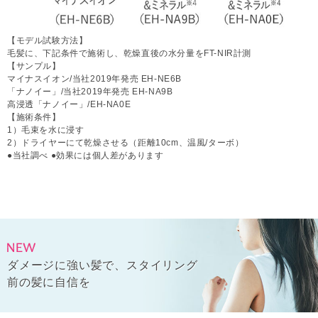
【モデル試験方法】
毛髪に、下記条件で施術し、乾燥直後の水分量をFT-NIR計測
【サンプル】
マイナスイオン/当社2019年発売 EH-NE6B
「ナノイー」/当社2019年発売 EH-NA9B
高浸透「ナノイー」/EH-NA0E
【施術条件】
1）毛束を水に浸す
2）ドライヤーにて乾燥させる（距離10cm、温風/ターボ）
●当社調べ ●効果には個人差があります
ダメージに強い髪で、スタイリング
前の髪に自信を