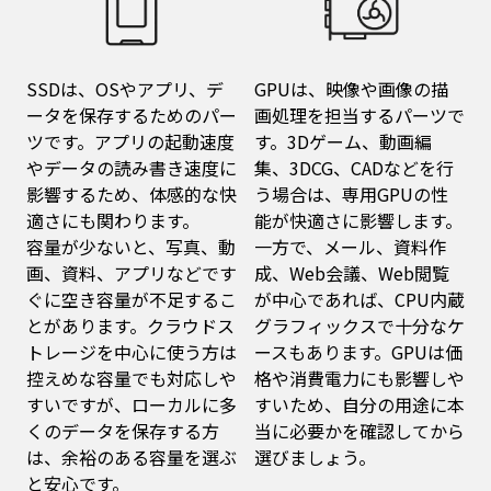
SSDは、OSやアプリ、デ
GPUは、映像や画像の描
ータを保存するためのパー
画処理を担当するパーツで
ツです。アプリの起動速度
す。3Dゲーム、動画編
やデータの読み書き速度に
集、3DCG、CADなどを行
影響するため、体感的な快
う場合は、専用GPUの性
適さにも関わります。
能が快適さに影響します。
容量が少ないと、写真、動
一方で、メール、資料作
画、資料、アプリなどです
成、Web会議、Web閲覧
ぐに空き容量が不足するこ
が中心であれば、CPU内蔵
とがあります。クラウドス
グラフィックスで十分なケ
トレージを中心に使う方は
ースもあります。GPUは価
控えめな容量でも対応しや
格や消費電力にも影響しや
すいですが、ローカルに多
すいため、自分の用途に本
くのデータを保存する方
当に必要かを確認してから
は、余裕のある容量を選ぶ
選びましょう。
と安心です。