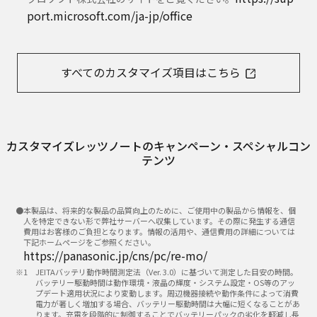
port.microsoft.com/ja-jp/office
すべてのカスタマイズ項目はこちら
カスタマイズレッツノートのキャンペーン・スペシャルコン
テンツ
●本製品は、将来的な製品の品質向上のために、ご使用中の製品から情報を、個
人を特定できない形で弊社サーバーへ収集しています。その際に発生する通信
費用はお客様のご負担となります。情報の活用や、通信費用の詳細については
下記ホームページをご参照ください。
https://panasonic.jp/cns/pc/re-mo/
JEITAバッテリ動作時間測定法（Ver. 3.0）に基づいて測定した目安の時間。
バッテリー駆動時間は動作環境・液晶の輝度・システム設定・OS等のアッ
プデート適用状況により変動します。周辺機器接続や動作条件によって消費
電力が著しく増加する場合、バッテリー駆動時間は大幅に短くなることがあ
ります。充電を段階的に制御することでバッテリーパックの劣化を軽減し長