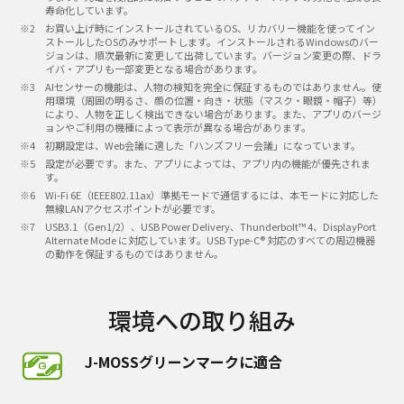
寿命化しています。
お買い上げ時にインストールされているOS、リカバリー機能を使ってイン
ストールしたOSのみサポートします。インストールされるWindowsのバー
ジョンは、順次最新に変更して出荷しています。バージョン変更の際、ドラ
イバ・アプリも一部変更となる場合があります。
AIセンサーの機能は、人物の検知を完全に保証するものではありません。使
用環境（周囲の明るさ、顔の位置・向き・状態（マスク・眼鏡・帽子）等）
により、人物を正しく検出できない場合があります。また、アプリのバージ
ョンやご利用の機種によって表示が異なる場合があります。
初期設定は、Web会議に適した「ハンズフリー会議」になっています。
設定が必要です。また、アプリによっては、アプリ内の機能が優先されま
す。
Wi-Fi 6E（IEEE802.11ax）準拠モードで通信するには、本モードに対応した
無線LANアクセスポイントが必要です。
USB3.1（Gen1/2）、USB Power Delivery、Thunderbolt™ 4、DisplayPort
Alternate Mode に対応しています。USB Type-C® 対応のすべての周辺機器
の動作を保証するものではありません。
環境への取り組み
J-MOSSグリーンマークに適合