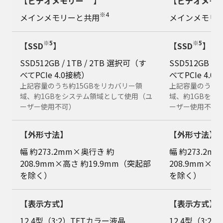
【ビデオメモリー
】
【ビデオメモ
※4
メインメモリーと共用
メインメモリ
※5
※5
【SSD
】
【SSD
】
SSD512GB / 1TB / 2TB 選択可（す
SSD512GB / 
べてPCIe 4.0接続）
べてPCIe 4.0
上記容量のうち約15GBをリカバリー領
上記容量のうち約
域、約1GBをシステム領域として使用（ユ
域、約1GBをシ
ーザー使用不可）
ーザー使用不可
【外形寸法】
【外形寸法】
幅 約273.2mm×奥行き 約
幅 約273.2m
208.9mm×高さ 約19.9mm（突起部
208.9mm×高
を除く）
を除く）
【表示方式】
【表示方式】
12.4型（3:2）TFTカラー液晶
12.4型（3:2