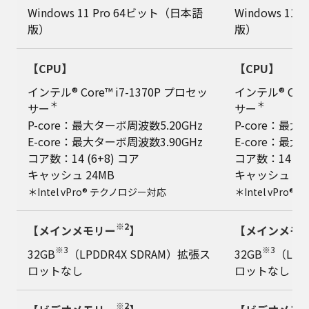
Windows 11 Pro 64ビット（日本語
Windows 11
版）
版）
【CPU】
【CPU】
インテル® Core™ i7-1370P プロセッ
インテル® Core
＊
＊
サー
サー
P-core：最大ターボ周波数5.20GHz
P-core：最大
E-core：最大ターボ周波数3.90GHz
E-core：最大
コア数：14 (6+8) コア
コア数：14 (6+
キャッシュ 24MB
キャッシュ 24
＊Intel vPro® テクノロジー対応
＊Intel vPro
※2
【メインメモリー
】
【メインメモ
※3
※3
32GB
（LPDDR4X SDRAM）拡張ス
32GB
（LPD
ロットなし
ロットなし
※2