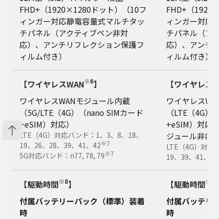
FHD+（1920×1280ドット）（10フ
FHD+（1920
ィンガー対応静電容量式マルチタッ
ィンガー対応
チパネル（アクティブペン非対
チパネル（ア
応）、アンチリフレクション保護フ
応）、アンチ
ィルム付き）
ィルム付き）
※6
【ワイヤレスWAN
】
【ワイヤレスW
ワイヤレスWANモジュール内蔵
ワイヤレスWA
（5G/LTE（4G）（nano SIMカード
（LTE（4G）（
+eSIM）対応）
+eSIM）対応
LTE（4G）対応バンド：1、3、8、18、
ジュール非内
※7
19、26、28、39、41、42
LTE（4G）対応
※7
5G対応バンド：n77, 78, 79
19、39、41、42
※8
※8
【駆動時間
】
【駆動時間
付属バッテリーパック（標準）装着
付属バッテリ
時
時