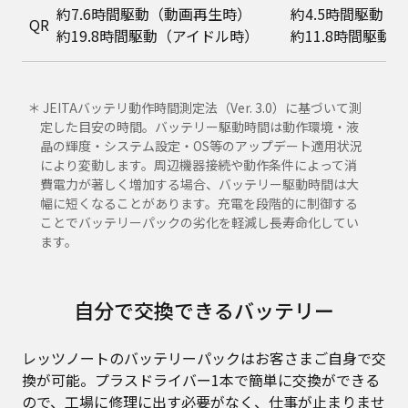
約7.6時間駆動（動画再生時）
約4.5時間駆動（
QR
約19.8時間駆動（アイドル時）
約11.8時間駆動
＊ JEITAバッテリ動作時間測定法（Ver. 3.0）に基づいて測
定した目安の時間。バッテリー駆動時間は動作環境・液
晶の輝度・システム設定・OS等のアップデート適用状況
により変動します。周辺機器接続や動作条件によって消
費電力が著しく増加する場合、バッテリー駆動時間は大
幅に短くなることがあります。充電を段階的に制御する
ことでバッテリーパックの劣化を軽減し長寿命化してい
ます。
自分で交換できるバッテリー
レッツノートのバッテリーパックはお客さまご自身で交
換が可能。プラスドライバー1本で簡単に交換ができる
ので、工場に修理に出す必要がなく、仕事が止まりませ