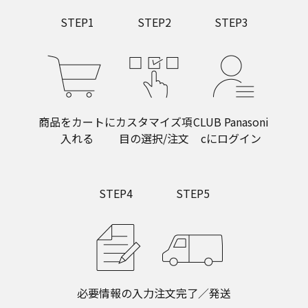
STEP
1
STEP
2
STEP
3
商品をカートに
カスタマイズ項
CLUB Panasoni
入れる
目の選択/注文
cにログイン
STEP
4
STEP
5
必要情報の入力
注文完了／発送