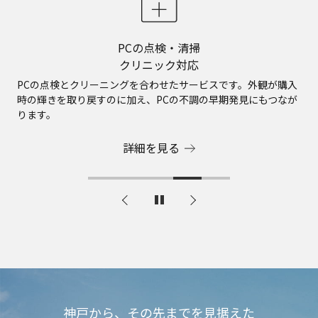
店頭モデルよりも
PCの点検・清掃
最長5年の
不要PCの
豊富な
カスタマイズメニュー
クリニック対応
買い取り対応
高い性能
長期保証
カスタマイズモデルでは、最高クラスのスペックをご用意。お
カスタマイズモデルでは、天板やホイールパッドのカラーを、
最長5年間の長期保証に加え、天災や盗難にまで対応した保証も
PCの点検とクリーニングを合わせたサービスです。外観が購入
不要なPCを特別価格で買い取らせていただきます。PCの引取
客様の理想のスペックにカスタマイズいただけます。
自由に組み合わせることができます。
お選びいただけます。
時の輝きを取り戻すのに加え、PCの不調の早期発見にもつなが
り・返却時の送料はパナソニック ストア プラスで負担いたしま
ります。
す。
詳細を見る
詳細を見る
詳細を見る
詳細を見る
詳細を見る
神戸から、その先までを見据えた