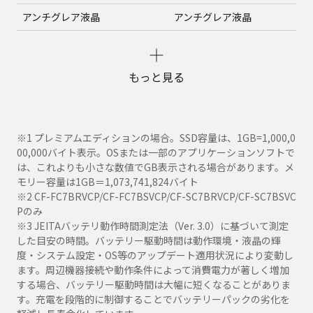
アンチグレア液晶
アンチグレア液晶
もっと見る
※1 プレミアムエディションの場合。SSD容量は、1GB=1,000,0
00,000バイト表示。OSまたは一部のアプリケーションソフトで
は、これよりも小さな数値でGB表示される場合があります。メ
モリー容量は1GB＝1,073,741,824バイト
※2 CF-FC7BRVCP/CF-FC7BSVCP/CF-SC7BRVCP/CF-SC7BSVC
Pのみ
※3 JEITAバッテリ動作時間測定法（Ver. 3.0）に基づいて測定
した目安の時間。バッテリー駆動時間は動作環境・液晶の輝
度・システム設定・OS等のアップデート適用状況により変動し
ます。周辺機器接続や動作条件によって消費電力が著しく増加
する場合、バッテリー駆動時間は大幅に短くなることがありま
す。充電を段階的に制御することでバッテリーパックの劣化を