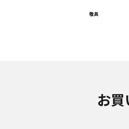
敬具
お買