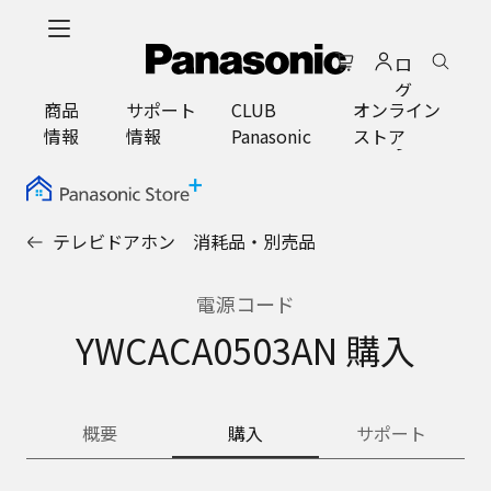
メ
イ
ロ
ン
グ
コ
商品
サポート
CLUB
オンライン
イ
ン
情報
情報
Panasonic
ストア
ン
テ
ン
ツ
に
テレビドアホン 消耗品・別売品
ス
キ
ッ
電源コード
プ
YWCACA0503AN 購入
概要
購入
サポート