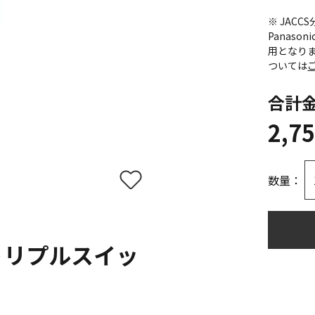
※ JAC
Panas
用となり
ついては
合計
2,7
数量：
トリプルスイッ