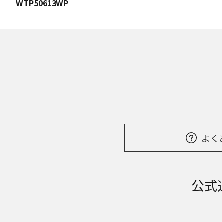
WTP50613WP
よく
公式