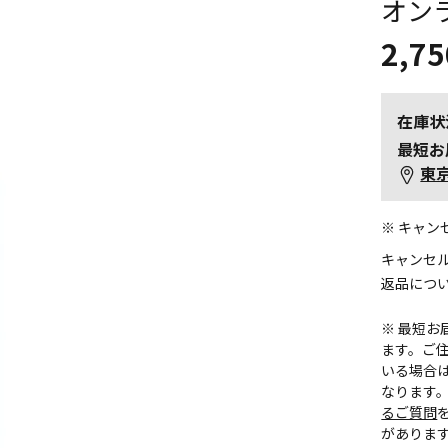
オン
2,75
在庫状
最短お
東
※ キャ
キャンセ
返品につ
※ 最短
ます。ご住
いる場合
なります
るご質問
がありま