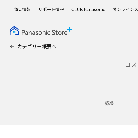
メ
商品情報
サポート情報
CLUB Panasonic
オンライン
イ
ン
コ
ン
テ
カテゴリー概要へ
ン
ツ
に
コス
ス
キ
ッ
プ
概要