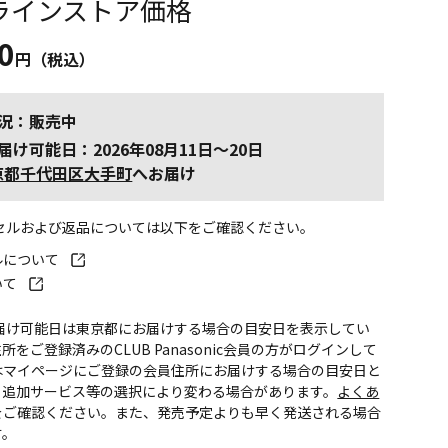
ラインストア価格
0
円（税込）
況：販売中
届け可能日：2026年08月11日～20日
京都千代田区大手町
へお届け
ンセルおよび返品については以下をご確認ください。
ルについて
いて
お届け可能日は東京都にお届けする場合の目安日を表示してい
所をご登録済みのCLUB Panasonic会員の方がログインして
はマイページにご登録の会員住所にお届けする場合の目安日と
。追加サービス等の選択により変わる場合があります。
よくあ
をご確認ください。また、発売予定よりも早く発送される場合
す。