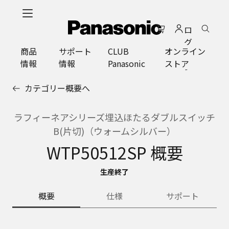
メ
イ
ロ
ン
グ
コ
商品
サポート
CLUB
オンライン
イ
ン
情報
情報
Panasonic
ストア
ン
テ
ン
カテゴリー概要へ
ツ
に
ス
ラフィーネアシリーズ埋込ほたるダブルスイッチ
キ
B(片切)（ウォームシルバー）
ッ
WTP50512SP 概要
プ
生産終了
概要
仕様
サポート