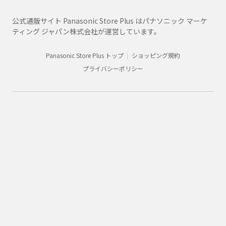
公式通販サイト Panasonic Store Plus はパナソニック マーケ
ティング ジャパン株式会社が運営しています。
Panasonic Store Plus トップ
ショッピング規約
プライバシーポリシー
Panasonic
配線器具
商品一覧
WTP50021WP
購入
法人向け製品・ソリューション
グループ企業情報
CLUB Panasonic会員が使えるアプリ/サービス一覧
SNSアカウント一覧
サイトマップ
サイトのご利用にあたって
ウェブアクセシビリティ方針
個人情報保護方針
会員利用規約/プライバシーポリシー