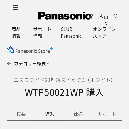
メ
イ
ロ
ン
グ
コ
商品
サポート
CLUB
オンライン
イ
ン
情報
情報
Panasonic
ストア
ン
テ
ン
ツ
に
カテゴリー概要へ
ス
キ
ッ
コスモワイド21埋込スイッチC（ホワイト）
プ
WTP50021WP 購入
概要
購入
仕様
サポート