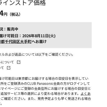
ラインストア価格
4
円（税込）
況：販売中
届け可能日：2026年8月11日(火)
京都千代田区大手町
へお届け
ンセルおよび返品については以下をご確認ください。
ルについて
いて
お届け可能日は東京都にお届けする場合の目安日を表示してい
所をご登録済みのCLUB Panasonic会員の方がログインして
はマイページにご登録の会員住所にお届けする場合の目安日と
。追加サービス等の選択により変わる場合があります。
よくあ
をご確認ください。また、発売予定よりも早く発送される場合
す。