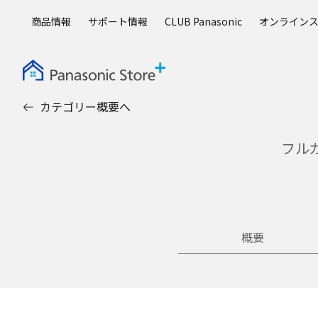
メ
商品情報
サポート情報
CLUB Panasonic
オンライン
イ
ン
コ
ン
テ
カテゴリー概要へ
ン
ツ
に
フル
ス
キ
ッ
プ
概要