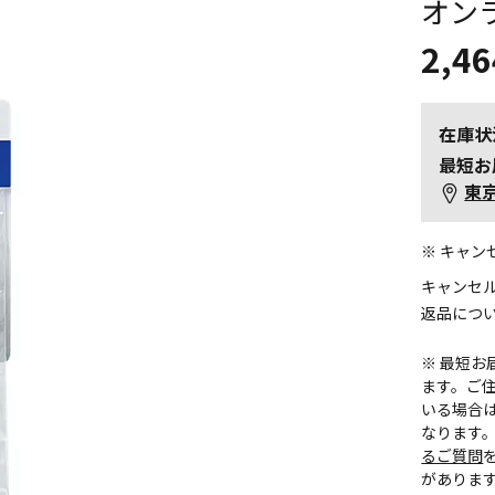
オン
2,46
在庫状
最短お
東
※ キャ
キャンセ
返品につ
※ 最短
ます。ご住
いる場合
なります
るご質問
がありま