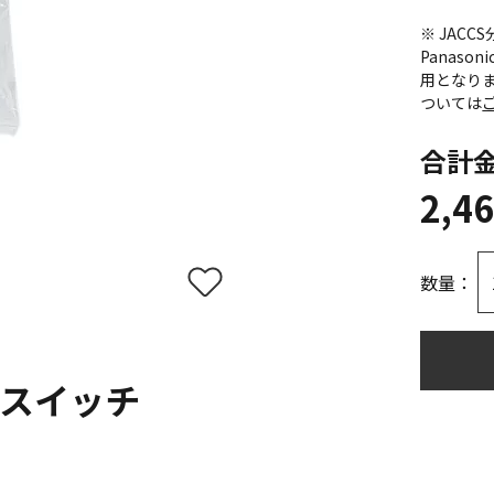
※ JAC
Panas
用となり
ついては
合計
2,4
数量：
スイッチ