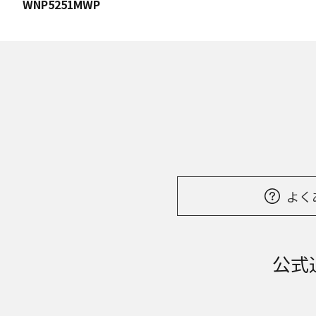
WNP5251MWP
よく
公式