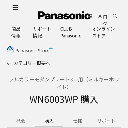
メ
イ
ロ
ン
グ
コ
商品
サポート
CLUB
オンライン
イ
ン
情報
情報
Panasonic
ストア
ン
テ
ン
ツ
に
カテゴリー概要へ
ス
キ
ッ
フルカラーモダンプレート3コ用（ミルキーホワ
プ
イト）
WN6003WP 購入
概要
購入
仕様
サポート