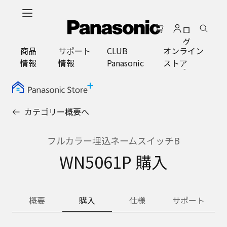
メ
イ
ロ
ン
グ
コ
商品
サポート
CLUB
オンライン
イ
ン
情報
情報
Panasonic
ストア
ン
テ
ン
ツ
に
カテゴリー概要へ
ス
キ
ッ
フルカラー埋込ネームスイッチB
プ
WN5061P 購入
概要
購入
仕様
サポート