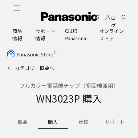
メ
イ
ロ
ン
グ
コ
商品
サポート
CLUB
オンライン
イ
ン
情報
情報
Panasonic
ストア
ン
テ
ン
ツ
に
カテゴリー概要へ
ス
キ
ッ
フルカラー電話線チップ（多回線兼用）
プ
WN3023P 購入
概要
購入
仕様
サポート