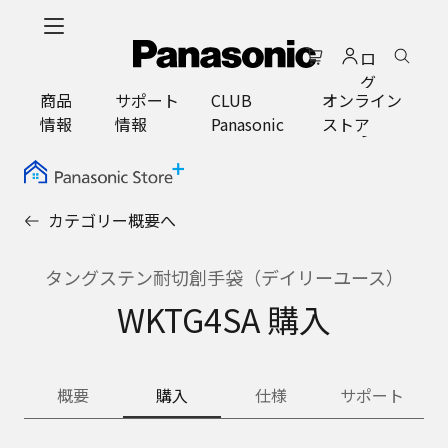
メ
イ
ロ
ン
グ
コ
商品
サポート
CLUB
オンライン
イ
ン
情報
情報
Panasonic
ストア
ン
テ
ン
ツ
に
カテゴリー概要へ
ス
キ
ッ
タングステン耐切創手袋（デイリーユース）
プ
WKTG4SA 購入
概要
購入
仕様
サポート