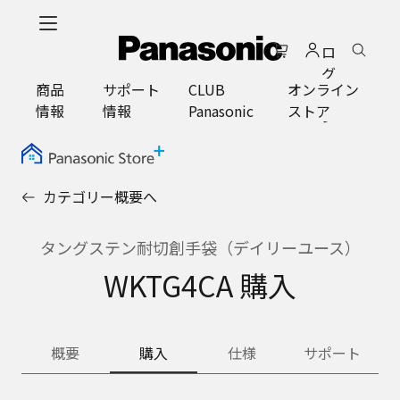
メ
イ
ロ
ン
グ
コ
商品
サポート
CLUB
オンライン
イ
ン
情報
情報
Panasonic
ストア
ン
テ
ン
ツ
に
カテゴリー概要へ
ス
キ
ッ
タングステン耐切創手袋（デイリーユース）
プ
WKTG4CA 購入
概要
購入
仕様
サポート