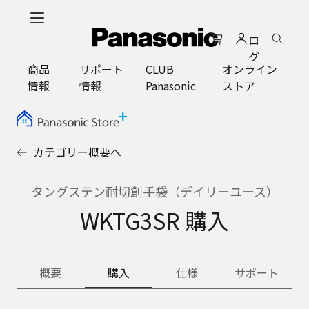
メ
イ
ロ
ン
グ
コ
商品
サポート
CLUB
オンライン
イ
ン
情報
情報
Panasonic
ストア
ン
テ
ン
ツ
に
カテゴリー概要へ
ス
キ
ッ
タングステン耐切創手袋（デイリーユース）
プ
WKTG3SR 購入
概要
購入
仕様
サポート