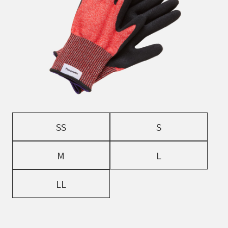
SS
S
M
L
LL