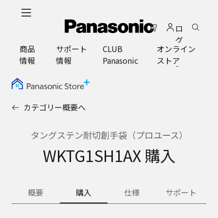
メ
イ
ロ
ン
グ
コ
商品
サポート
CLUB
オンライン
イ
ン
情報
情報
Panasonic
ストア
ン
テ
ン
ツ
に
カテゴリー概要へ
ス
キ
ッ
タングステン耐切創手袋（プロユース）
プ
WKTG1SH1AX 購入
概要
購入
仕様
サポート