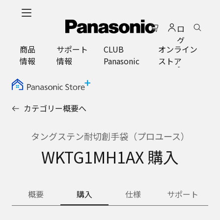
メ
イ
ロ
ン
グ
コ
商品
サポート
CLUB
オンライン
イ
ン
情報
情報
Panasonic
ストア
ン
テ
ン
ツ
に
カテゴリー概要へ
ス
キ
ッ
タングステン耐切創手袋（プロユース）
プ
WKTG1MH1AX 購入
概要
購入
仕様
サポート