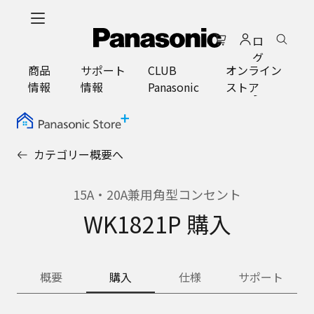
メ
イ
ロ
ン
グ
コ
商品
サポート
CLUB
オンライン
イ
ン
情報
情報
Panasonic
ストア
ン
テ
ン
ツ
に
カテゴリー概要へ
ス
キ
ッ
15A・20A兼用角型コンセント
プ
WK1821P 購入
概要
購入
仕様
サポート