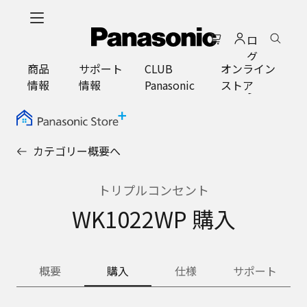
メ
イ
ロ
ン
グ
コ
商品
サポート
CLUB
オンライン
イ
ン
情報
情報
Panasonic
ストア
ン
テ
ン
ツ
に
カテゴリー概要へ
ス
キ
ッ
トリプルコンセント
プ
WK1022WP 購入
概要
購入
仕様
サポート