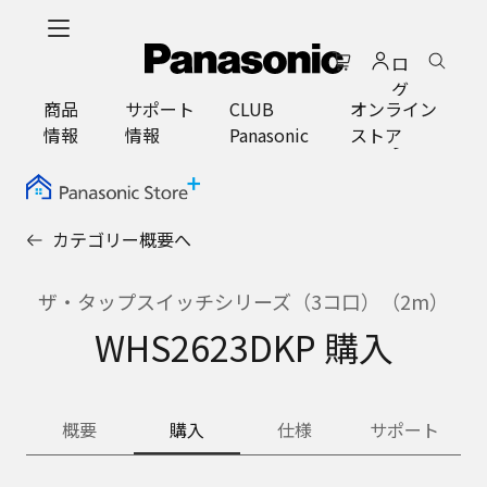
メ
イ
ロ
ン
グ
コ
商品
サポート
CLUB
オンライン
イ
ン
情報
情報
Panasonic
ストア
ン
テ
ン
ツ
に
カテゴリー概要へ
ス
キ
ッ
ザ・タップスイッチシリーズ（3コ口）（2m）
プ
WHS2623DKP 購入
概要
購入
仕様
サポート