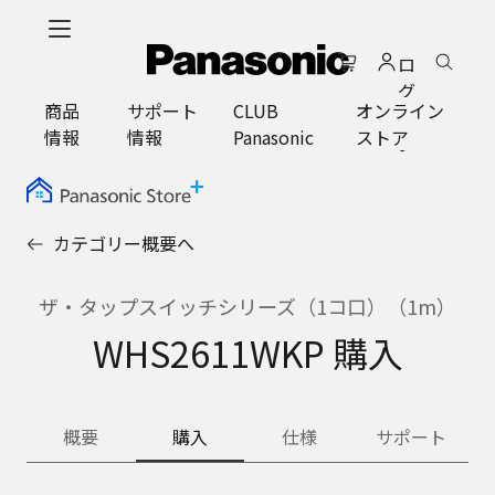
メ
イ
ロ
ン
グ
コ
商品
サポート
CLUB
オンライン
イ
ン
情報
情報
Panasonic
ストア
ン
テ
ン
ツ
に
カテゴリー概要へ
ス
キ
ッ
ザ・タップスイッチシリーズ（1コ口）（1m）
プ
WHS2611WKP 購入
概要
購入
仕様
サポート