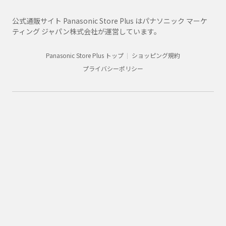
公式通販サイト Panasonic Store Plus はパナソニック マーケ
ティング ジャパン株式会社が運営しています。
Panasonic Store Plus トップ
ショッピング規約
プライバシーポリシー
Panasonic
配線器具
商品一覧
WHS2523NP
購入
法人向け製品・ソリューション
グループ企業情報
CLUB Panasonic会員が使えるアプリ/サービス一覧
SNSアカウント一覧
サイトマップ
サイトのご利用にあたって
ウェブアクセシビリティ方針
個人情報保護方針
会員利用規約/プライバシーポリシー