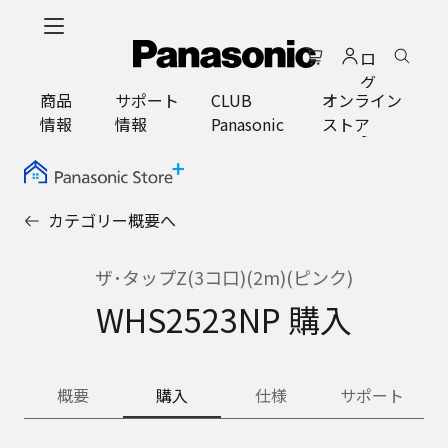
メ
イ
ロ
ン
グ
コ
商品
サポート
CLUB
オンライン
イ
ン
情報
情報
Panasonic
ストア
ン
テ
ン
ツ
に
カテゴリー概要へ
ス
キ
ッ
ザ･タップZ(3コ口)(2m)(ピンク)
プ
WHS2523NP 購入
概要
購入
仕様
サポート