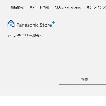
メ
商品情報
サポート情報
CLUB Panasonic
オンライン
イ
ン
コ
ン
テ
カテゴリー概要へ
ン
ツ
に
ス
キ
ッ
プ
概要