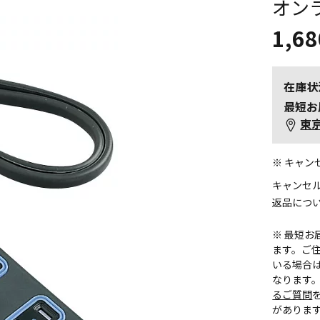
オン
1,68
在庫状
最短お
東
※ キャ
キャンセ
返品につ
※ 最短
ます。ご住
いる場合
なります
るご質問
がありま