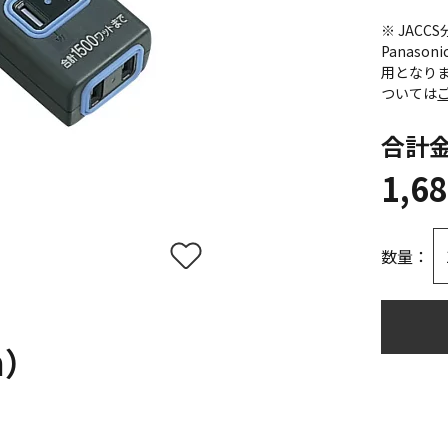
※ JAC
Panas
用となり
ついては
合計
1,6
数量：
m）