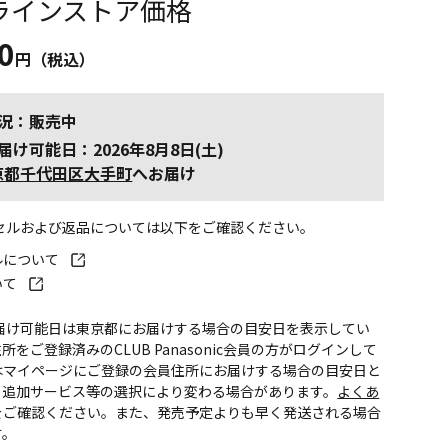
ラインストア価格
0
円（税込）
況：販売中
届け可能日：2026年8月8日(土)
京都千代田区大手町
へお届け
ンセルおよび返品については以下をご確認ください。
ルについて
いて
お届け可能日は東京都にお届けする場合の目安日を表示してい
所をご登録済みのCLUB Panasonic会員の方がログインして
はマイページにご登録の会員住所にお届けする場合の目安日と
。追加サービス等の選択により変わる場合があります。
よくあ
をご確認ください。また、発売予定よりも早く発送される場合
す。