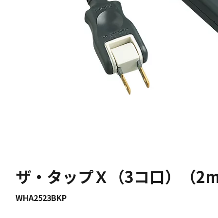
ザ・タップＸ（3コ口）（2
WHA2523BKP