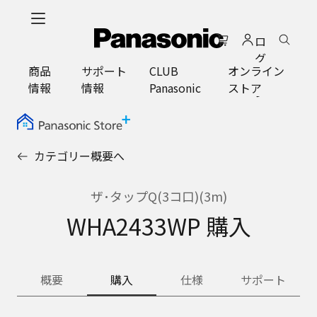
メ
イ
ロ
ン
グ
コ
商品
サポート
CLUB
オンライン
イ
ン
情報
情報
Panasonic
ストア
ン
テ
ン
ツ
に
カテゴリー概要へ
ス
キ
ッ
ザ･タップQ(3コ口)(3m)
プ
WHA2433WP 購入
概要
購入
仕様
サポート