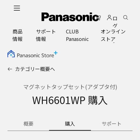
メ
イ
ロ
ン
グ
コ
商品
サポート
CLUB
オンライン
イ
ン
情報
情報
Panasonic
ストア
ン
テ
ン
ツ
に
カテゴリー概要へ
ス
キ
ッ
マグネットタップセット(アダプタ付)
プ
WH6601WP 購入
概要
購入
サポート