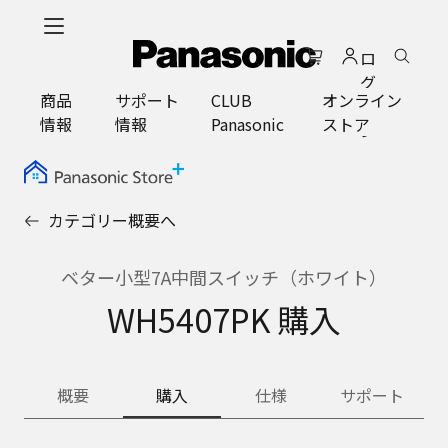
メ
イ
ロ
ン
グ
コ
商品
サポート
CLUB
オンライン
イ
ン
情報
情報
Panasonic
ストア
ン
テ
ン
ツ
に
カテゴリー概要へ
ス
キ
ッ
ベター小型7A中間スイッチ（ホワイト）
プ
WH5407PK 購入
概要
購入
仕様
サポート