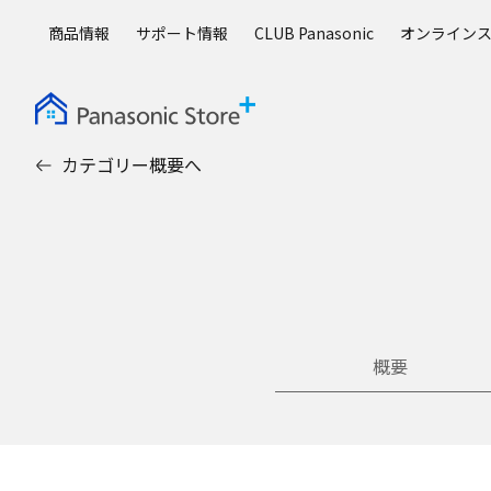
メ
商品情報
サポート情報
CLUB Panasonic
オンライン
イ
ン
コ
ン
テ
カテゴリー概要へ
ン
ツ
に
ス
キ
ッ
プ
概要