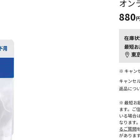
オン
880
在庫状
最短お
東
※ キャ
キャンセ
返品につ
※ 最短
ます。ご住
いる場合
なります
るご質問
がありま