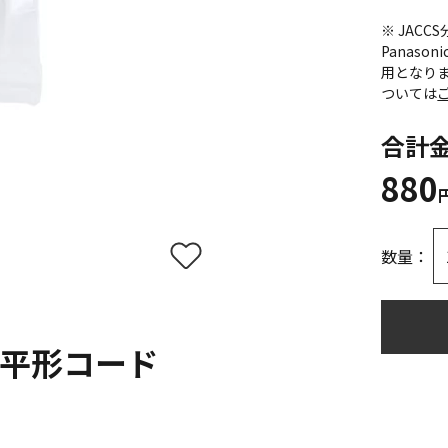
※ JAC
Panas
用となり
ついては
合計
880
数量：
平形コード