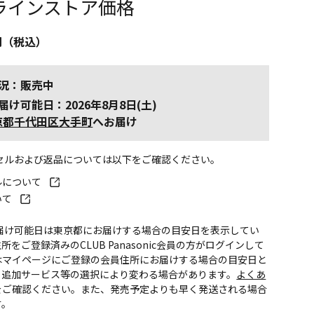
ラインストア価格
円（税込）
況：販売中
届け可能日：2026年8月8日(土)
京都千代田区大手町
へお届け
ンセルおよび返品については以下をご確認ください。
ルについて
いて
お届け可能日は東京都にお届けする場合の目安日を表示してい
所をご登録済みのCLUB Panasonic会員の方がログインして
はマイページにご登録の会員住所にお届けする場合の目安日と
。追加サービス等の選択により変わる場合があります。
よくあ
をご確認ください。また、発売予定よりも早く発送される場合
す。