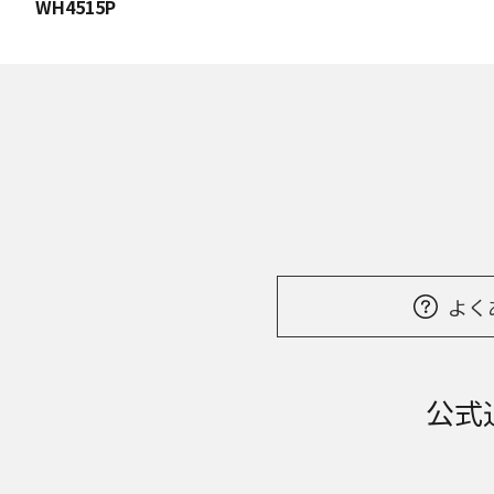
WH4515P
よく
公式