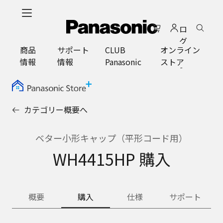
メ
イ
ロ
ン
グ
コ
商品
サポート
CLUB
オンライン
イ
ン
情報
情報
Panasonic
ストア
ン
テ
ン
ツ
に
カテゴリー概要へ
ス
キ
ッ
ベター小形キャップ（平形コード用）
プ
WH4415HP 購入
概要
購入
仕様
サポート