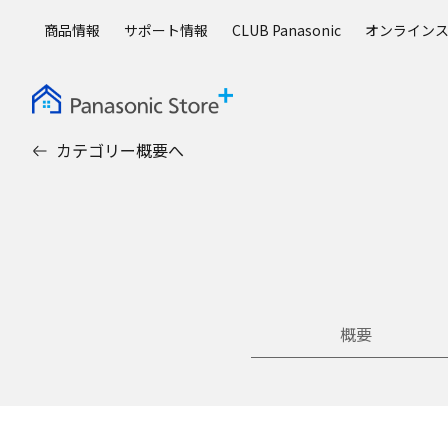
メ
商品情報
サポート情報
CLUB Panasonic
オンライン
イ
ン
コ
ン
テ
カテゴリー概要へ
ン
ツ
に
ス
キ
ッ
プ
概要