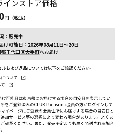
ラインストア価格
0
円（税込）
況：販売中
届け可能日：2026年08月11日～20日
京都千代田区大手町
へお届け
ンセルおよび返品については以下をご確認ください。
ルについて
いて
お届け可能日は東京都にお届けする場合の目安日を表示してい
所をご登録済みのCLUB Panasonic会員の方がログインして
はマイページにご登録の会員住所にお届けする場合の目安日と
。追加サービス等の選択により変わる場合があります。
よくあ
をご確認ください。また、発売予定よりも早く発送される場合
す。