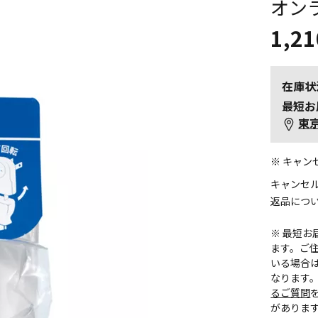
オン
1,21
在庫状
最短お
東
※ キャ
キャンセ
返品につ
※ 最短
ます。ご住
いる場合
なります
るご質問
がありま