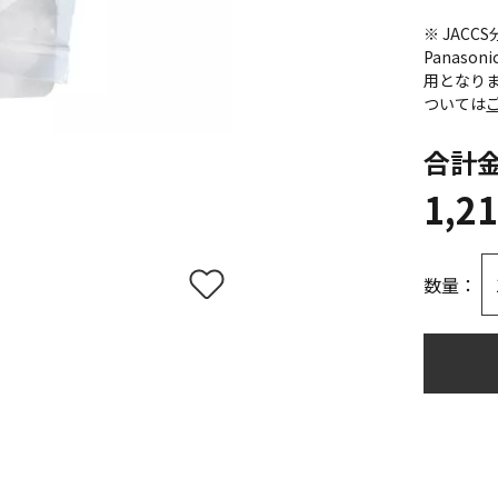
※ JAC
Panas
用となり
ついては
合計
1,2
数量：