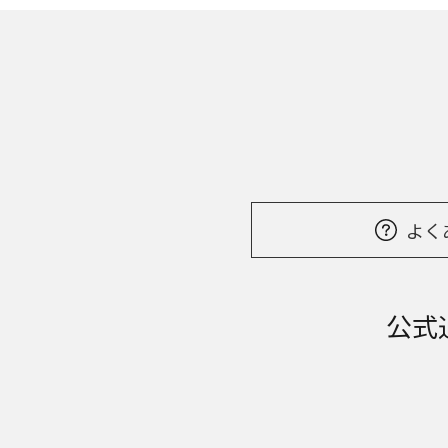
よく
公式