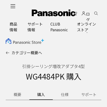
メ
イ
ロ
ン
グ
コ
商品
サポート
CLUB
オンライン
イ
ン
情報
情報
Panasonic
ストア
ン
テ
ン
ツ
に
カテゴリー概要へ
ス
キ
ッ
引掛シーリング増改アダプタ4型
プ
WG4484PK 購入
概要
購入
仕様
サポート