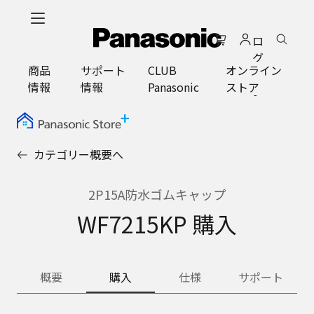
メ
イ
ロ
ン
グ
コ
商品
サポート
CLUB
オンライン
イ
ン
情報
情報
Panasonic
ストア
ン
テ
ン
ツ
に
カテゴリー概要へ
ス
キ
ッ
2P15A防水ゴムキャップ
プ
WF7215KP 購入
概要
購入
仕様
サポート